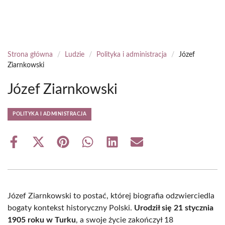
Strona główna
/
Ludzie
/
Polityka i administracja
/
Józef
Ziarnkowski
Józef Ziarnkowski
POLITYKA I ADMINISTRACJA
Share
Share
Share
Share
Share
Share
on
on
on
on
on
on
Facebook
X
Pinterest
WhatsApp
LinkedIn
Email
(Twitter)
Józef Ziarnkowski to postać, której biografia odzwierciedla
bogaty kontekst historyczny Polski.
Urodził się 21 stycznia
1905 roku w Turku
, a swoje życie zakończył 18