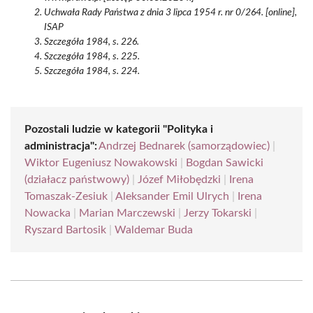
Uchwała Rady Państwa z dnia 3 lipca 1954 r. nr 0/264. [online],
ISAP
Szczegóła 1984, s. 226.
Szczegóła 1984, s. 225.
Szczegóła 1984, s. 224.
Pozostali ludzie w kategorii "Polityka i
administracja":
Andrzej Bednarek (samorządowiec)
|
Wiktor Eugeniusz Nowakowski
|
Bogdan Sawicki
(działacz państwowy)
|
Józef Miłobędzki
|
Irena
Tomaszak-Zesiuk
|
Aleksander Emil Ulrych
|
Irena
Nowacka
|
Marian Marczewski
|
Jerzy Tokarski
|
Ryszard Bartosik
|
Waldemar Buda