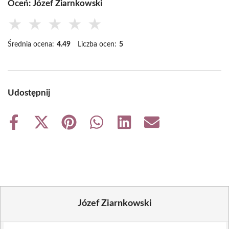
Oceń: Józef Ziarnkowski
★
★
★
★
★
Średnia ocena:
4.49
Liczba ocen:
5
Udostępnij
Share
Share
Share
Share
Share
Share
on
on
on
on
on
on
Facebook
X
Pinterest
WhatsApp
LinkedIn
Email
(Twitter)
Józef Ziarnkowski