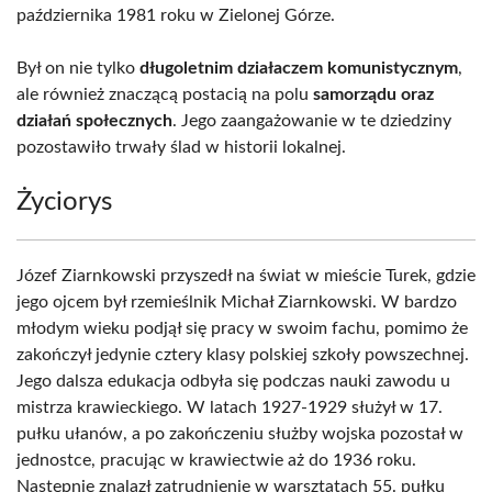
października 1981 roku w Zielonej Górze.
Był on nie tylko
długoletnim działaczem komunistycznym
,
ale również znaczącą postacią na polu
samorządu oraz
działań społecznych
. Jego zaangażowanie w te dziedziny
pozostawiło trwały ślad w historii lokalnej.
Życiorys
Józef Ziarnkowski przyszedł na świat w mieście Turek, gdzie
jego ojcem był rzemieślnik Michał Ziarnkowski. W bardzo
młodym wieku podjął się pracy w swoim fachu, pomimo że
zakończył jedynie cztery klasy polskiej szkoły powszechnej.
Jego dalsza edukacja odbyła się podczas nauki zawodu u
mistrza krawieckiego. W latach 1927-1929 służył w 17.
pułku ułanów, a po zakończeniu służby wojska pozostał w
jednostce, pracując w krawiectwie aż do 1936 roku.
Następnie znalazł zatrudnienie w warsztatach 55. pułku