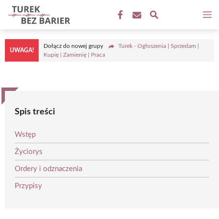
Przejdź
M
do
treści
Dołącz do nowej grupy
Turek - Ogłoszenia | Sprzedam |
UWAGA!
Kupię | Zamienię | Praca
Spis treści
Wstęp
Życiorys
Ordery i odznaczenia
Przypisy