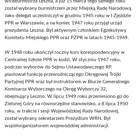
wiceburmistrza Leszna, a już 15 marca tego samego roku
został wybrany burmistrzem przez Miejską Radę Narodową.
Jako delegat uczestniczył w grudniu 1945 roku w I Zjeździe
PPR w Warszawie, a na koniec 1947 roku przyjął urząd
prezydenta Leszna. Był aktywnym członkiem Egzekutywy
Komitetu Miejskiego PPR oraz PZPR w latach 1945-1949.
W 1948 roku ukończył roczny kurs korespondencyjny w
Centralnej Szkole PPR w Łodzi. W styczniu 1947 roku,
podczas wyborów do Sejmu Ustawodawczego RP,
piastował funkcję przewodniczącego Okręgowej Trójki
Partyjnej PPR oraz był instruktorem w Biurze Generalnego
Komisarza Wyborczego na Okręg Wyborczy 32,
obejmujący Leszno. W lipcu 1949 roku przeniesiono go do
Zielonej Góry na równorzędne stanowisko, a 8 lipca 1950
roku, w trakcie I sesji Wojewódzkiej Rady Narodowej,
został wybrany sekretarzem Prezydium WRN. Był
współorganizatorem wojewódzkiej administracji.