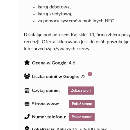
kartą debetową,
kartą kredytową,
za pomocą systemów mobilnych NFC.
Działając pod adresem Kaliskiej 13, firma zbiera po
recenzji. Oferta skierowana jest do osób poszukują
lub sprzedażą używanych rzeczy.
Ocena w Google:
4.6
Liczba opinii w Google:
22
Czytaj opinie:
Zobacz profil
Strona www:
Pokaż stronę
Numer telefonu:
Pokaż numer
Lokalizacja:
Kaliska 13, 62-700 Turek