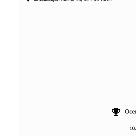
Oce
10