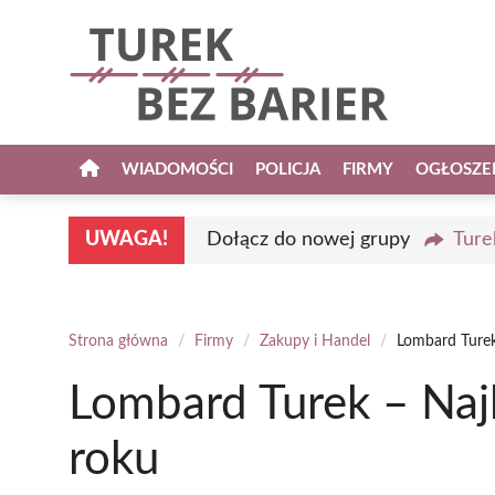
Przejdź
do
treści
WIADOMOŚCI
POLICJA
FIRMY
OGŁOSZE
UWAGA!
Dołącz do nowej grupy
Ture
Strona główna
/
Firmy
/
Zakupy i Handel
/
Lombard Turek
Lombard Turek – Naj
roku