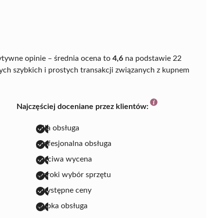
zytywne opinie – średnia ocena to
4,6
na podstawie 22
cych szybkich i prostych transakcji związanych z kupnem
Najczęściej doceniane przez klientów:
miła obsługa
profesjonalna obsługa
uczciwa wycena
szeroki wybór sprzętu
przystępne ceny
szybka obsługa