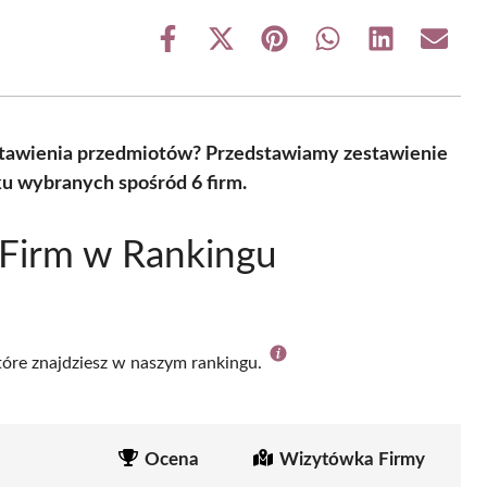
Share
Share
Share
Share
Share
Share
on
on
on
on
on
on
Facebook
X
Pinterest
WhatsApp
LinkedIn
Email
(Twitter)
astawienia przedmiotów? Przedstawiamy zestawienie
ku wybranych spośród 6 firm.
 Firm w Rankingu
które znajdziesz w naszym rankingu.
Ocena
Wizytówka Firmy