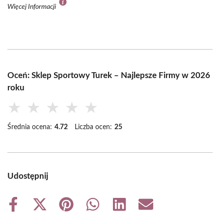
Więcej Informacji
Oceń: Sklep Sportowy Turek – Najlepsze Firmy w 2026
roku
★
★
★
★
★
Średnia ocena:
4.72
Liczba ocen:
25
Udostępnij
Share
Share
Share
Share
Share
Share
on
on
on
on
on
on