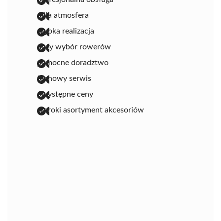
miła atmosfera
szybka realizacja
duży wybór rowerów
pomocne doradztwo
fachowy serwis
przystępne ceny
szeroki asortyment akcesoriów