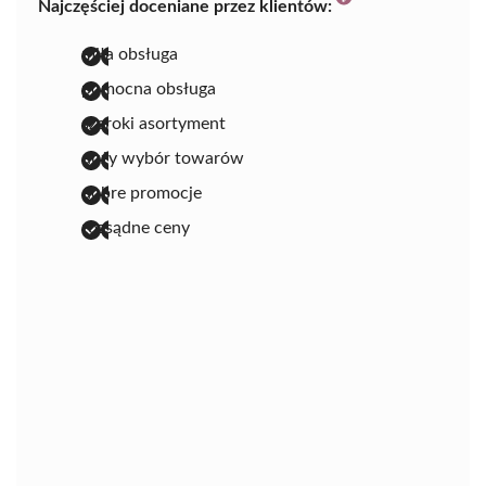
Najczęściej doceniane przez klientów:
miła obsługa
pomocna obsługa
szeroki asortyment
duży wybór towarów
dobre promocje
rozsądne ceny