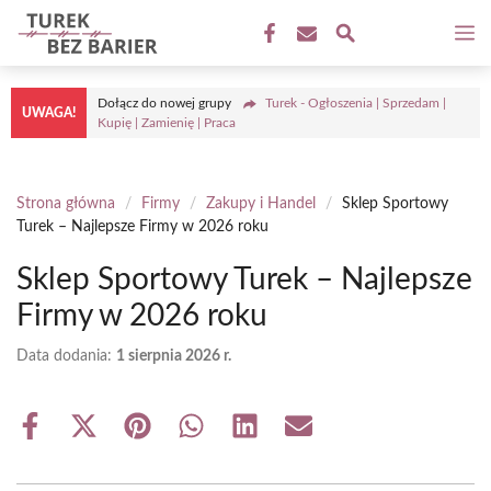
Przejdź
M
do
treści
Dołącz do nowej grupy
Turek - Ogłoszenia | Sprzedam |
UWAGA!
Kupię | Zamienię | Praca
Strona główna
/
Firmy
/
Zakupy i Handel
/
Sklep Sportowy
Turek – Najlepsze Firmy w 2026 roku
Sklep Sportowy Turek – Najlepsze
Firmy w 2026 roku
Data dodania:
1 sierpnia 2026 r.
Share
Share
Share
Share
Share
Share
on
on
on
on
on
on
Facebook
X
Pinterest
WhatsApp
LinkedIn
Email
(Twitter)