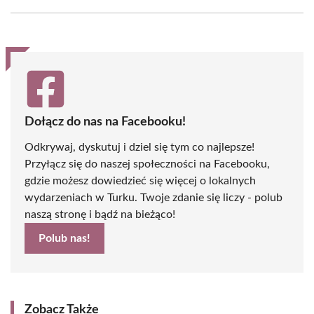
Facebook
X
Pinterest
WhatsApp
LinkedIn
Email
(Twitter)
Dołącz do nas na Facebooku!
Odkrywaj, dyskutuj i dziel się tym co najlepsze!
Przyłącz się do naszej społeczności na Facebooku,
gdzie możesz dowiedzieć się więcej o lokalnych
wydarzeniach w Turku. Twoje zdanie się liczy - polub
naszą stronę i bądź na bieżąco!
Polub nas!
Zobacz Także