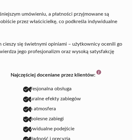
śniejszym umówieniu, a płatności przyjmowane są
obiście przez właścicielkę, co podkreśla indywidualne
n cieszy się świetnymi opiniami – użytkownicy ocenili go
ierdza jego profesjonalizm oraz wysoką satysfakcję
Najczęściej doceniane przez klientów:
profesjonalna obsługa
naturalne efekty zabiegów
miła atmosfera
bezbolesne zabiegi
indywidualne podejście
dokładność i precyzja