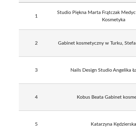
Studio Piękna Marta Frątczak Medyc
1
Kosmetyka
2
Gabinet kosmetyczny w Turku, Stef
3
Nails Design Studio Angelika 
4
Kobus Beata Gabinet kosm
5
Katarzyna Kędziersk