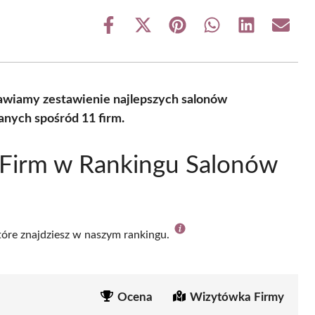
Share
Share
Share
Share
Share
Share
on
on
on
on
on
on
Facebook
X
Pinterest
WhatsApp
LinkedIn
Email
(Twitter)
wiamy zestawienie najlepszych salonów
nych spośród 11 firm.
 Firm w Rankingu Salonów
które znajdziesz w naszym rankingu.
Ocena
Wizytówka Firmy