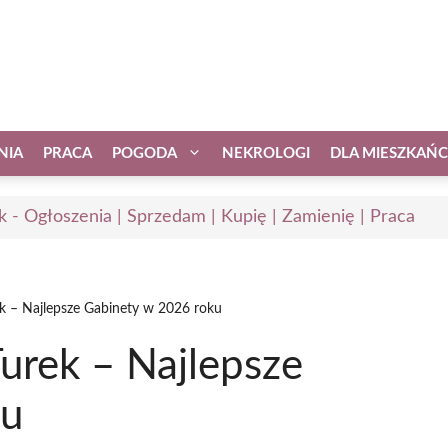
NIA
PRACA
POGODA
NEKROLOGI
DLA MIESZKAŃ
k - Ogłoszenia | Sprzedam | Kupię | Zamienię | Praca
k – Najlepsze Gabinety w 2026 roku
urek – Najlepsze
ku