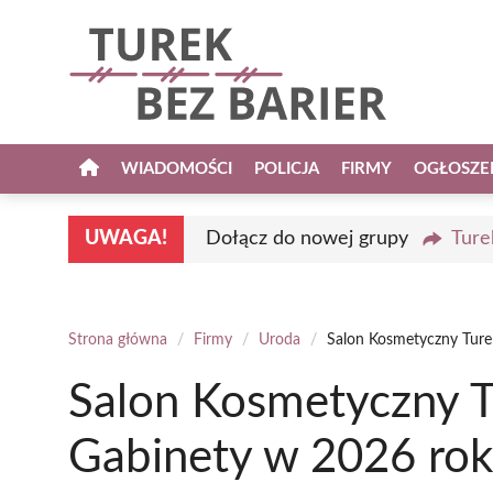
Przejdź
do
treści
WIADOMOŚCI
POLICJA
FIRMY
OGŁOSZE
UWAGA!
Dołącz do nowej grupy
Ture
Strona główna
/
Firmy
/
Uroda
/
Salon Kosmetyczny Ture
Salon Kosmetyczny T
Gabinety w 2026 ro