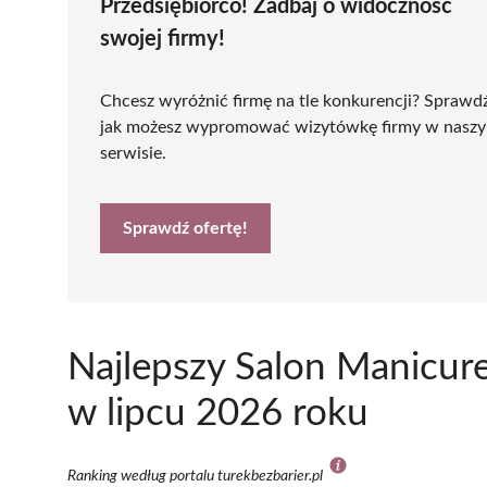
Przedsiębiorco! Zadbaj o widoczność
swojej firmy!
Chcesz wyróżnić firmę na tle konkurencji? Sprawd
jak możesz wypromować wizytówkę firmy w nasz
serwisie.
Sprawdź ofertę!
Najlepszy Salon Manicur
w lipcu 2026 roku
Ranking według portalu turekbezbarier.pl