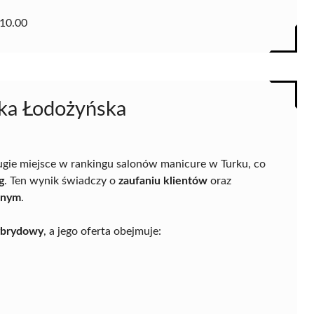
10.00
ika Łodożyńska
ugie miejsce w rankingu salonów manicure w Turku, co
g
. Ten wynik świadczy o
zaufaniu klientów
oraz
znym
.
ybrydowy
, a jego oferta obejmuje: