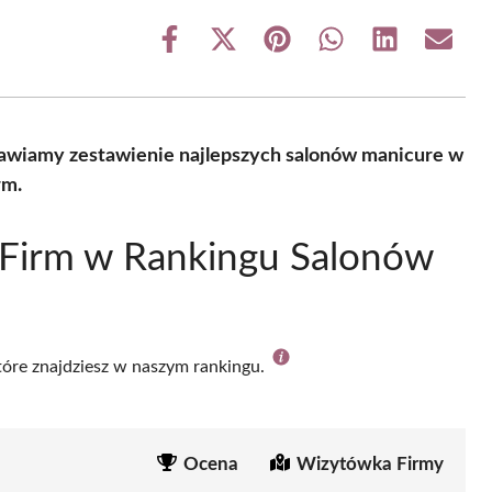
Share
Share
Share
Share
Share
Share
on
on
on
on
on
on
Facebook
X
Pinterest
WhatsApp
LinkedIn
Email
(Twitter)
tawiamy zestawienie najlepszych salonów manicure w
rm.
 Firm w Rankingu Salonów
które znajdziesz w naszym rankingu.
Ocena
Wizytówka Firmy