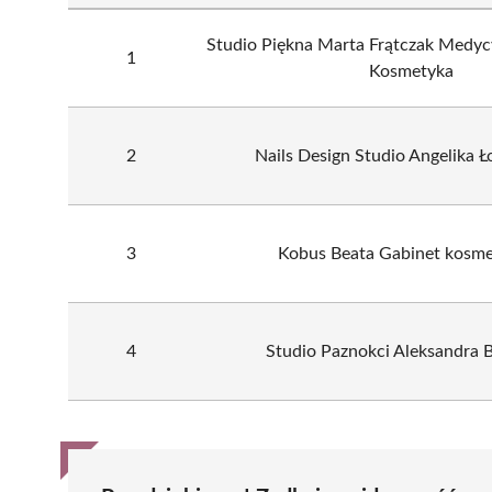
Studio Piękna Marta Frątczak Medyc
1
Kosmetyka
2
Nails Design Studio Angelika 
3
Kobus Beata Gabinet kosm
4
Studio Paznokci Aleksandra B