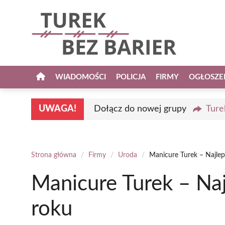
Przejdź
do
treści
WIADOMOŚCI
POLICJA
FIRMY
OGŁOSZE
UWAGA!
Dołącz do nowej grupy
Ture
Strona główna
/
Firmy
/
Uroda
/
Manicure Turek – Najle
Manicure Turek – Na
roku