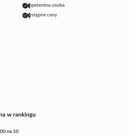
kompetentna osoba
przystępne ceny
na w rankingu
.00 na 10