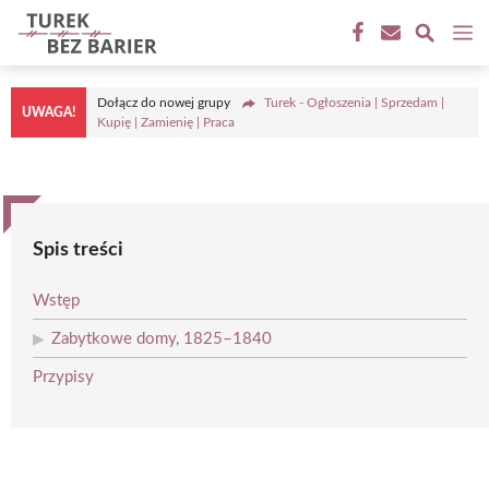
Przejdź
M
do
treści
Dołącz do nowej grupy
Turek - Ogłoszenia | Sprzedam |
UWAGA!
Kupię | Zamienię | Praca
Spis treści
Wstęp
Zabytkowe domy, 1825–1840
Przypisy