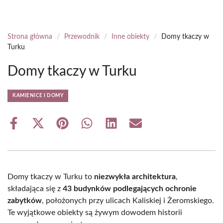
Strona główna
/
Przewodnik
/
Inne obiekty
/
Domy tkaczy w
Turku
Domy tkaczy w Turku
KAMIENICE I DOMY
Share
Share
Share
Share
Share
Share
on
on
on
on
on
on
Facebook
X
Pinterest
WhatsApp
LinkedIn
Email
(Twitter)
Domy tkaczy w Turku to
niezwykła architektura
,
składająca się z
43 budynków podlegających ochronie
zabytków
, położonych przy ulicach Kaliskiej i Żeromskiego.
Te wyjątkowe obiekty są żywym dowodem historii