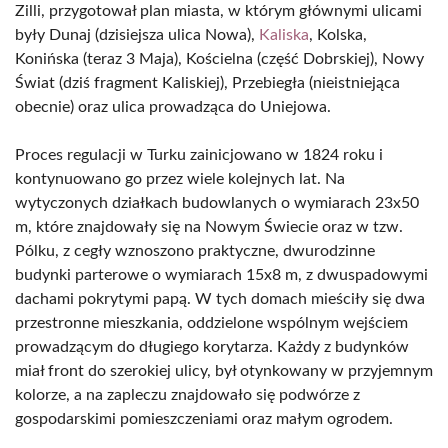
Zilli, przygotował plan miasta, w którym głównymi ulicami
były Dunaj (dzisiejsza ulica Nowa),
Kaliska
, Kolska,
Konińska (teraz 3 Maja), Kościelna (część Dobrskiej), Nowy
Świat (dziś fragment Kaliskiej), Przebiegła (nieistniejąca
obecnie) oraz ulica prowadząca do Uniejowa.
Proces regulacji w Turku zainicjowano w 1824 roku i
kontynuowano go przez wiele kolejnych lat. Na
wytyczonych działkach budowlanych o wymiarach 23x50
m, które znajdowały się na Nowym Świecie oraz w tzw.
Pólku, z cegły wznoszono praktyczne, dwurodzinne
budynki parterowe o wymiarach 15x8 m, z dwuspadowymi
dachami pokrytymi papą. W tych domach mieściły się dwa
przestronne mieszkania, oddzielone wspólnym wejściem
prowadzącym do długiego korytarza. Każdy z budynków
miał front do szerokiej ulicy, był otynkowany w przyjemnym
kolorze, a na zapleczu znajdowało się podwórze z
gospodarskimi pomieszczeniami oraz małym ogrodem.