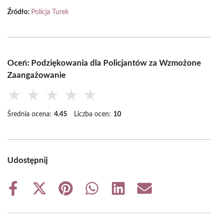
Źródło:
Policja Turek
Oceń: Podziękowania dla Policjantów za Wzmożone
Zaangażowanie
★
★
★
★
★
Średnia ocena:
4.45
Liczba ocen:
10
Udostępnij
Share
Share
Share
Share
Share
Share
on
on
on
on
on
on
Facebook
X
Pinterest
WhatsApp
LinkedIn
Email
(Twitter)