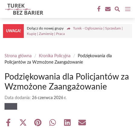
Przejdź
M
do
treści
Dołącz do nowej grupy
Turek - Ogłoszenia | Sprzedam |
UWAGA!
Kupię | Zamienię | Praca
Strona główna
/
Kronika Policyjna
/
Podziękowania dla
Policjantów za Wzmożone Zaangażowanie
Podziękowania dla Policjantów za
Wzmożone Zaangażowanie
Data dodania:
26 czerwca 2026 r.
Share
Share
Share
Share
Share
Share
on
on
on
on
on
on
Facebook
X
Pinterest
WhatsApp
LinkedIn
Email