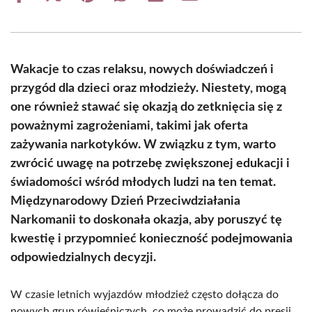
on
on
on
on
on
on
Facebook
X
Pinterest
WhatsApp
LinkedIn
Email
(Twitter)
Wakacje to czas relaksu, nowych doświadczeń i
przygód dla dzieci oraz młodzieży. Niestety, mogą
one również stawać się okazją do zetknięcia się z
poważnymi zagrożeniami, takimi jak oferta
zażywania narkotyków. W związku z tym, warto
zwrócić uwagę na potrzebę zwiększonej edukacji i
świadomości wśród młodych ludzi na ten temat.
Międzynarodowy Dzień Przeciwdziałania
Narkomanii to doskonała okazja, aby poruszyć tę
kwestię i przypomnieć konieczność podejmowania
odpowiedzialnych decyzji.
W czasie letnich wyjazdów młodzież często dołącza do
nowych grup rówieśniczych, co może prowadzić do presji