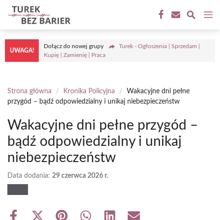
Przejdź
M
do
treści
Dołącz do nowej grupy
Turek - Ogłoszenia | Sprzedam |
UWAGA!
Kupię | Zamienię | Praca
Strona główna
/
Kronika Policyjna
/
Wakacyjne dni pełne
przygód – bądź odpowiedzialny i unikaj niebezpieczeństw
Wakacyjne dni pełne przygód –
bądź odpowiedzialny i unikaj
niebezpieczeństw
Data dodania:
29 czerwca 2026 r.
Share
Share
Share
Share
Share
Share