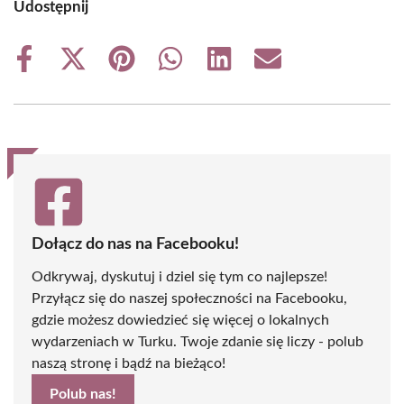
Udostępnij
Share
Share
Share
Share
Share
Share
on
on
on
on
on
on
Facebook
X
Pinterest
WhatsApp
LinkedIn
Email
(Twitter)
Dołącz do nas na Facebooku!
Odkrywaj, dyskutuj i dziel się tym co najlepsze!
Przyłącz się do naszej społeczności na Facebooku,
gdzie możesz dowiedzieć się więcej o lokalnych
wydarzeniach w Turku. Twoje zdanie się liczy - polub
naszą stronę i bądź na bieżąco!
Polub nas!