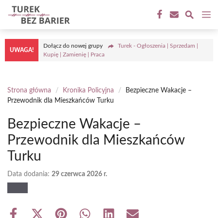
Przejdź
M
do
treści
Dołącz do nowej grupy
Turek - Ogłoszenia | Sprzedam |
UWAGA!
Kupię | Zamienię | Praca
Strona główna
/
Kronika Policyjna
/
Bezpieczne Wakacje –
Przewodnik dla Mieszkańców Turku
Bezpieczne Wakacje –
Przewodnik dla Mieszkańców
Turku
Data dodania:
29 czerwca 2026 r.
Share
Share
Share
Share
Share
Share