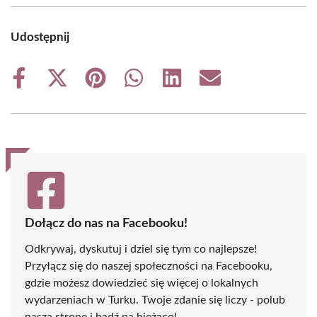
Udostępnij
Share
Share
Share
Share
Share
Share
on
on
on
on
on
on
Facebook
X
Pinterest
WhatsApp
LinkedIn
Email
(Twitter)
Dołącz do nas na Facebooku!
Odkrywaj, dyskutuj i dziel się tym co najlepsze!
Przyłącz się do naszej społeczności na Facebooku,
gdzie możesz dowiedzieć się więcej o lokalnych
wydarzeniach w Turku. Twoje zdanie się liczy - polub