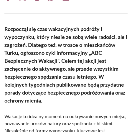
on
on
on
on
on
on
Facebook
X
Pinterest
WhatsApp
LinkedIn
Email
(Twitter)
Rozpoczął się czas wakacyjnych podróży i
wypoczynku, który niesie ze sobą wiele radości, ale i
zagrożeń. Dlatego też, w trosce o mieszkańców
Turku, ogłoszono cykl informacyjny „ABC
Bezpiecznych Wakacji”. Celem tej akcji jest
zachęcenie do aktywnego, ale przede wszystkim
bezpiecznego spędzania czasu letniego. W
kolejnych tygodniach publikowane będą przydatne
porady dotyczące bezpiecznego podróżowania oraz
ochrony mienia.
Wakacje to idealny moment na odkrywanie nowych miejsc,
poznawanie uroków natury oraz spotkania z bliskimi.
Niezależnie od formy wypoczynku, kluczowe jest