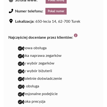
Strona www:
Pokaż stronę
Numer telefonu:
Pokaż numer
Lokalizacja:
650-lecia 14, 62-700 Turek
Najczęściej doceniane przez klientów:
fachowa obsługa
szybka naprawa zegarków
duży wybór zegarków
duży wybór biżuterii
wieloletnie doświadczenie
miła obsługa
profesjonalne podejście
wysoka precyzja