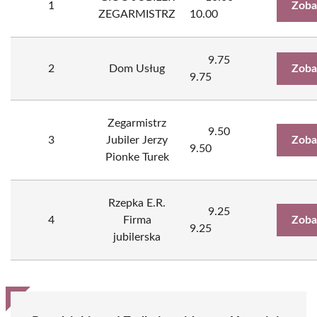
1
Zoba
ZEGARMISTRZ
10.00
9.75
2
Dom Usług
Zoba
9.75
Zegarmistrz
9.50
3
Jubiler Jerzy
Zoba
9.50
Pionke Turek
Rzepka E.R.
9.25
4
Firma
Zoba
9.25
jubilerska