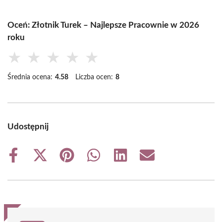
Oceń: Złotnik Turek – Najlepsze Pracownie w 2026
roku
★
★
★
★
★
Średnia ocena:
4.58
Liczba ocen:
8
Udostępnij
Share
Share
Share
Share
Share
Share
on
on
on
on
on
on
Facebook
X
Pinterest
WhatsApp
LinkedIn
Email
(Twitter)