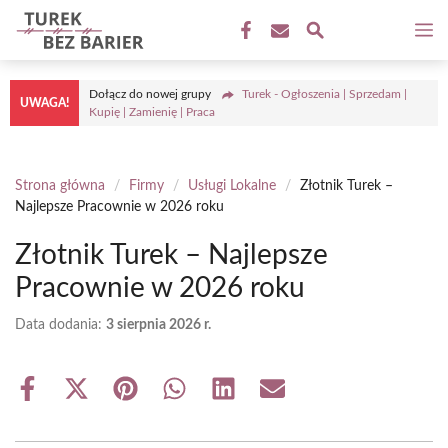
Przejdź
M
do
treści
Dołącz do nowej grupy
Turek - Ogłoszenia | Sprzedam |
UWAGA!
Kupię | Zamienię | Praca
Strona główna
/
Firmy
/
Usługi Lokalne
/
Złotnik Turek –
Najlepsze Pracownie w 2026 roku
Złotnik Turek – Najlepsze
Pracownie w 2026 roku
Data dodania:
3 sierpnia 2026 r.
Share
Share
Share
Share
Share
Share
on
on
on
on
on
on
Facebook
X
Pinterest
WhatsApp
LinkedIn
Email
(Twitter)