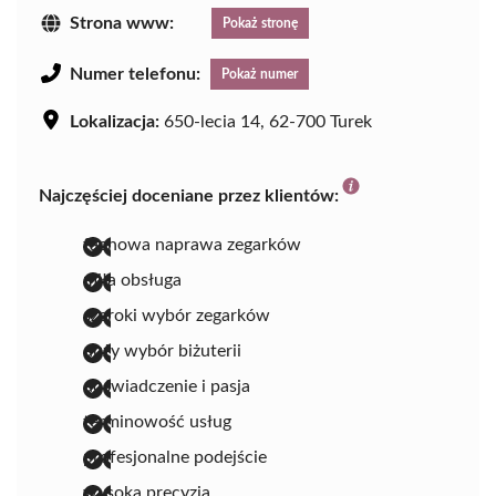
Strona www:
Pokaż stronę
Numer telefonu:
Pokaż numer
Lokalizacja:
650-lecia 14, 62-700 Turek
Najczęściej doceniane przez klientów:
fachowa naprawa zegarków
miła obsługa
szeroki wybór zegarków
duży wybór biżuterii
doświadczenie i pasja
terminowość usług
profesjonalne podejście
wysoka precyzja