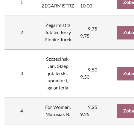
1
Zoba
ZEGARMISTRZ
10.00
Zegarmistrz
9.75
2
Jubiler Jerzy
Zoba
9.75
Pionke Turek
Szczeciński
Jan. Sklep
9.50
3
jubilerski,
Zoba
9.50
upominki,
galanteria
For Woman.
9.25
4
Zoba
Matusiak B.
9.25