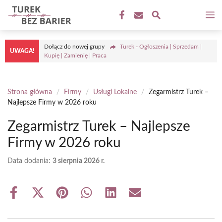
Przejdź
M
do
treści
Dołącz do nowej grupy
Turek - Ogłoszenia | Sprzedam |
UWAGA!
Kupię | Zamienię | Praca
Strona główna
/
Firmy
/
Usługi Lokalne
/
Zegarmistrz Turek –
Najlepsze Firmy w 2026 roku
Zegarmistrz Turek – Najlepsze
Firmy w 2026 roku
Data dodania:
3 sierpnia 2026 r.
Share
Share
Share
Share
Share
Share
on
on
on
on
on
on
Facebook
X
Pinterest
WhatsApp
LinkedIn
Email
(Twitter)