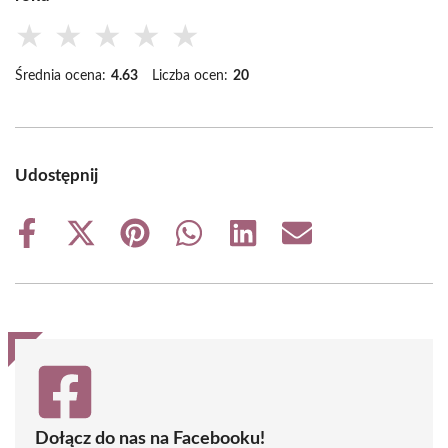
★
★
★
★
★
Średnia ocena:
4.63
Liczba ocen:
20
Udostępnij
Share
Share
Share
Share
Share
Share
on
on
on
on
on
on
Facebook
X
Pinterest
WhatsApp
LinkedIn
Email
(Twitter)
Dołącz do nas na Facebooku!