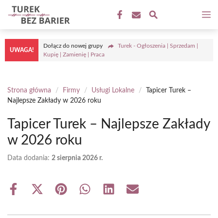
Przejdź
M
do
treści
Dołącz do nowej grupy
Turek - Ogłoszenia | Sprzedam |
UWAGA!
Kupię | Zamienię | Praca
Strona główna
/
Firmy
/
Usługi Lokalne
/
Tapicer Turek –
Najlepsze Zakłady w 2026 roku
Tapicer Turek – Najlepsze Zakłady
w 2026 roku
Data dodania:
2 sierpnia 2026 r.
Share
Share
Share
Share
Share
Share
on
on
on
on
on
on
Facebook
X
Pinterest
WhatsApp
LinkedIn
Email
(Twitter)