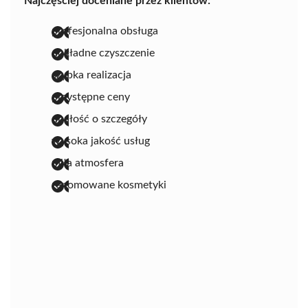
Najczęściej doceniane przez klientów:
profesjonalna obsługa
dokładne czyszczenie
szybka realizacja
przystępne ceny
dbałość o szczegóły
wysoka jakość usług
miła atmosfera
renomowane kosmetyki