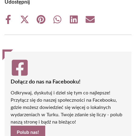
Udostępnij
Share
Share
Share
Share
Share
Share
on
on
on
on
on
on
Facebook
X
Pinterest
WhatsApp
LinkedIn
Email
(Twitter)
Dołącz do nas na Facebooku!
Odkrywaj, dyskutuj i dziel się tym co najlepsze!
Przyłącz się do naszej społeczności na Facebooku,
gdzie możesz dowiedzieć się więcej o lokalnych
wydarzeniach w Turku. Twoje zdanie się liczy - polub
naszą stronę i bądź na bieżąco!
Polub nas!