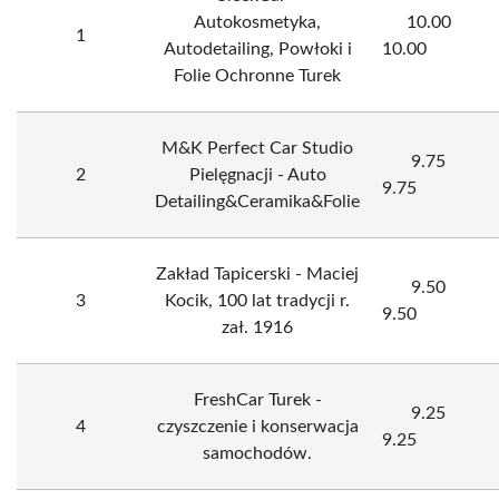
Autokosmetyka,
10.00
1
Autodetailing, Powłoki i
10.00
Folie Ochronne Turek
M&K Perfect Car Studio
9.75
2
Pielęgnacji - Auto
9.75
Detailing&Ceramika&Folie
Zakład Tapicerski - Maciej
9.50
3
Kocik, 100 lat tradycji r.
9.50
zał. 1916
FreshCar Turek -
9.25
4
czyszczenie i konserwacja
9.25
samochodów.