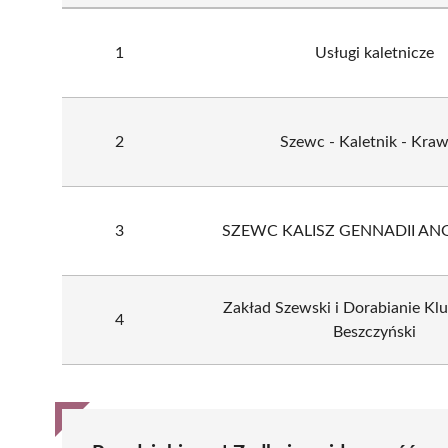
1
Usługi kaletnicze
2
Szewc - Kaletnik - Kraw
3
SZEWC KALISZ GENNADII AN
Zakład Szewski i Dorabianie Kl
4
Beszczyński