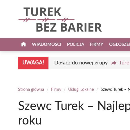
Przejdź
do
treści
WIADOMOŚCI
POLICJA
FIRMY
OGŁOSZE
UWAGA!
Dołącz do nowej grupy
Ture
Strona główna
/
Firmy
/
Usługi Lokalne
/
Szewc Turek – N
Szewc Turek – Najle
roku