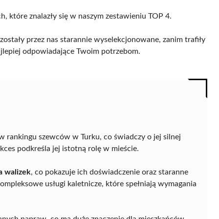
ch, które znalazły się w naszym zestawieniu TOP 4.
ostały przez nas starannie wyselekcjonowane, zanim trafiły
 najlepiej odpowiadające Twoim potrzebom.
w rankingu szewców w Turku, co świadczy o jej silnej
kces podkreśla jej istotną rolę w mieście.
 walizek
, co pokazuje ich doświadczenie oraz staranne
ompleksowe usługi kaletnicze, które spełniają wymagania
.
anych napraw, co ma duże znaczenie dla mieszkańców