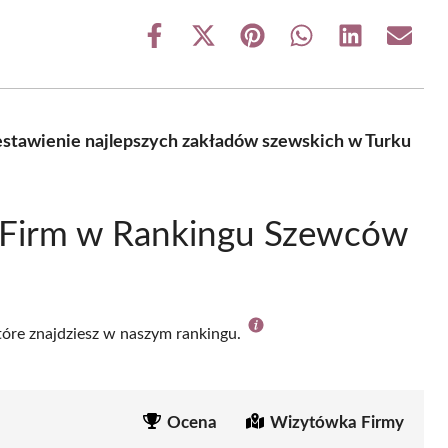
Share
Share
Share
Share
Share
Share
on
on
on
on
on
on
Facebook
X
Pinterest
WhatsApp
LinkedIn
Email
(Twitter)
stawienie najlepszych zakładów szewskich w Turku
 Firm w Rankingu Szewców
które znajdziesz w naszym rankingu.
Ocena
Wizytówka Firmy