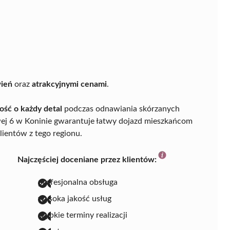
wień
oraz
atrakcyjnymi cenami
.
ość o każdy detal
podczas odnawiania skórzanych
owej 6 w Koninie gwarantuje łatwy dojazd mieszkańcom
klientów z tego regionu.
Najczęściej doceniane przez klientów:
profesjonalna obsługa
wysoka jakość usług
szybkie terminy realizacji