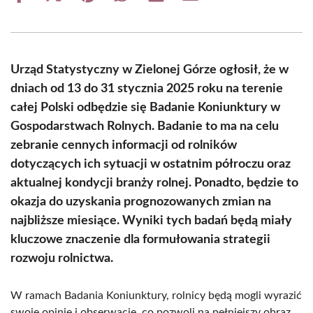
on
on
on
on
on
on
Facebook
X
Pinterest
WhatsApp
LinkedIn
Email
(Twitter)
Urząd Statystyczny w Zielonej Górze ogłosił, że w
dniach od 13 do 31 stycznia 2025 roku na terenie
całej Polski odbędzie się Badanie Koniunktury w
Gospodarstwach Rolnych. Badanie to ma na celu
zebranie cennych informacji od rolników
dotyczących ich sytuacji w ostatnim półroczu oraz
aktualnej kondycji branży rolnej. Ponadto, będzie to
okazja do uzyskania prognozowanych zmian na
najbliższe miesiące. Wyniki tych badań będą miały
kluczowe znaczenie dla formułowania strategii
rozwoju rolnictwa.
W ramach Badania Koniunktury, rolnicy będą mogli wyrazić
swoje opinie i obserwacje, co pozwoli na pełniejszy obraz