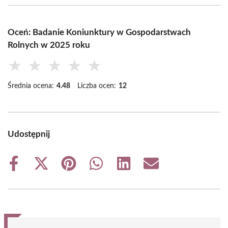
Oceń: Badanie Koniunktury w Gospodarstwach
Rolnych w 2025 roku
★
★
★
★
★
Średnia ocena:
4.48
Liczba ocen:
12
Udostępnij
Share
Share
Share
Share
Share
Share
on
on
on
on
on
on
Facebook
X
Pinterest
WhatsApp
LinkedIn
Email
(Twitter)