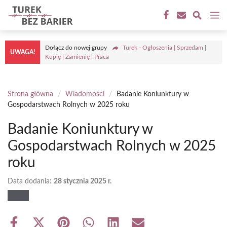
Przejdź
M
do
treści
Dołącz do nowej grupy
Turek - Ogłoszenia | Sprzedam |
UWAGA!
Kupię | Zamienię | Praca
Strona główna
/
Wiadomości
/
Badanie Koniunktury w
Gospodarstwach Rolnych w 2025 roku
Badanie Koniunktury w
Gospodarstwach Rolnych w 2025
roku
Data dodania:
28 stycznia 2025 r.
Share
Share
Share
Share
Share
Share