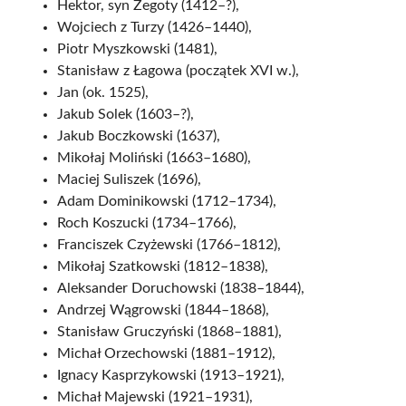
Hektor, syn Żegoty (1412–?),
Wojciech z Turzy (1426–1440),
Piotr Myszkowski (1481),
Stanisław z Łagowa (początek XVI w.),
Jan (ok. 1525),
Jakub Solek (1603–?),
Jakub Boczkowski (1637),
Mikołaj Moliński (1663–1680),
Maciej Suliszek (1696),
Adam Dominikowski (1712–1734),
Roch Koszucki (1734–1766),
Franciszek Czyżewski (1766–1812),
Mikołaj Szatkowski (1812–1838),
Aleksander Doruchowski (1838–1844),
Andrzej Wągrowski (1844–1868),
Stanisław Gruczyński (1868–1881),
Michał Orzechowski (1881–1912),
Ignacy Kasprzykowski (1913–1921),
Michał Majewski (1921–1931),