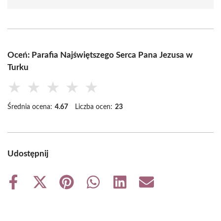
Oceń: Parafia Najświętszego Serca Pana Jezusa w
Turku
★
★
★
★
★
Średnia ocena:
4.67
Liczba ocen:
23
Udostępnij
Share
Share
Share
Share
Share
Share
on
on
on
on
on
on
Facebook
X
Pinterest
WhatsApp
LinkedIn
Email
(Twitter)