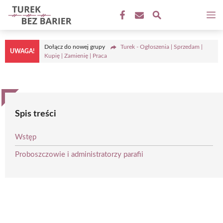
Przejdź
M
do
treści
Dołącz do nowej grupy
Turek - Ogłoszenia | Sprzedam |
UWAGA!
Kupię | Zamienię | Praca
Spis treści
Wstęp
Proboszczowie i administratorzy parafii