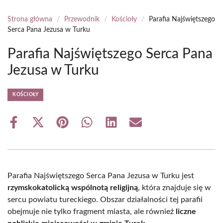
Strona główna
/
Przewodnik
/
Kościoły
/
Parafia Najświętszego
Serca Pana Jezusa w Turku
Parafia Najświętszego Serca Pana
Jezusa w Turku
KOŚCIOŁY
Share
Share
Share
Share
Share
Share
on
on
on
on
on
on
Facebook
X
Pinterest
WhatsApp
LinkedIn
Email
(Twitter)
Parafia Najświętszego Serca Pana Jezusa w Turku jest
rzymskokatolicką wspólnotą religijną
, która znajduje się w
sercu powiatu tureckiego. Obszar działalności tej parafii
obejmuje nie tylko fragment miasta, ale również
liczne