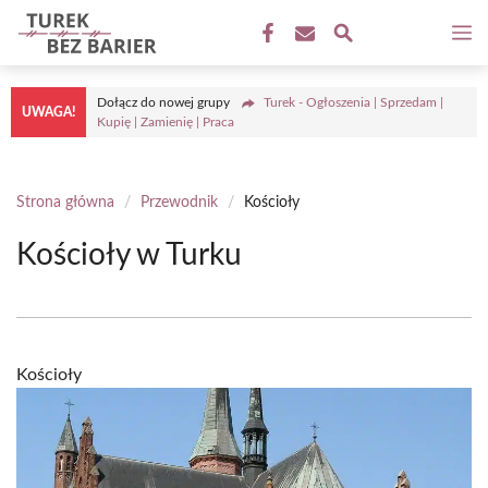
Przejdź
M
do
treści
Dołącz do nowej grupy
Turek - Ogłoszenia | Sprzedam |
UWAGA!
Kupię | Zamienię | Praca
Strona główna
/
Przewodnik
/
Kościoły
Kościoły w Turku
Kościoły