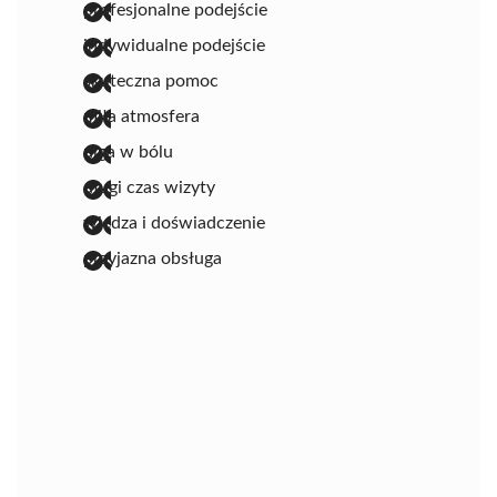
profesjonalne podejście
indywidualne podejście
skuteczna pomoc
miła atmosfera
ulga w bólu
długi czas wizyty
wiedza i doświadczenie
przyjazna obsługa