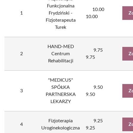
Funkcjonalna
10.00
1
Frydziński -
Z
10.00
Fizjoterapeuta
Turek
HAND-MED
9.75
2
Centrum
Z
9.75
Rehabilitacji
"MEDICUS"
SPÓŁKA
9.50
3
Z
PARTNERSKA
9.50
LEKARZY
Fizjoterapia
9.25
4
Z
Uroginekologiczna
9.25