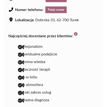
Numer telefonu:
Pokaż numer
Lokalizacja:
Dobrska 33, 62-700 Turek
Najczęściej doceniane przez klientów:
profesjonalizm
indywidualne podejście
ogromna wiedza
skuteczność terapii
ulga w bólu
miła atmosfera
szeroki zakres usług
dokładna diagnoza