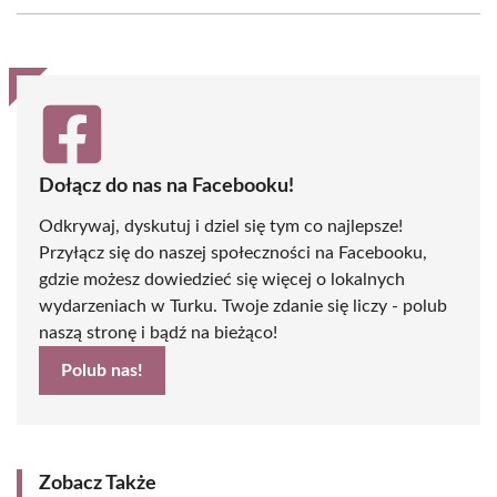
Facebook
X
Pinterest
WhatsApp
LinkedIn
Email
(Twitter)
Dołącz do nas na Facebooku!
Odkrywaj, dyskutuj i dziel się tym co najlepsze!
Przyłącz się do naszej społeczności na Facebooku,
gdzie możesz dowiedzieć się więcej o lokalnych
wydarzeniach w Turku. Twoje zdanie się liczy - polub
naszą stronę i bądź na bieżąco!
Polub nas!
Zobacz Także