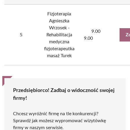
Fizjoterapia
Agnieszka
Wrzosek -
9.00
5
Rehabilitacja
Z
9.00
medyczna
fizjoterapeutka
masaż Turek
Przedsiębiorco! Zadbaj o widoczność swojej
firmy!
Chcesz wyróżnić firmę na tle konkurencji?
Sprawdź jak możesz wypromować wizytówkę
firmy w naszym serwisie.