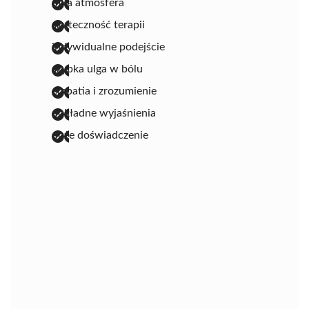
miła atmosfera
skuteczność terapii
indywidualne podejście
szybka ulga w bólu
empatia i zrozumienie
dokładne wyjaśnienia
duże doświadczenie