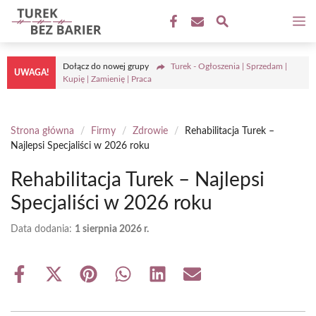
Przejdź
M
do
treści
Dołącz do nowej grupy
Turek - Ogłoszenia | Sprzedam |
UWAGA!
Kupię | Zamienię | Praca
Strona główna
/
Firmy
/
Zdrowie
/
Rehabilitacja Turek –
Najlepsi Specjaliści w 2026 roku
Rehabilitacja Turek – Najlepsi
Specjaliści w 2026 roku
Data dodania:
1 sierpnia 2026 r.
Share
Share
Share
Share
Share
Share
on
on
on
on
on
on
Facebook
X
Pinterest
WhatsApp
LinkedIn
Email
(Twitter)