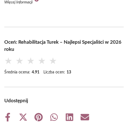
Więcej Informacji
Oceń: Rehabilitacja Turek – Najlepsi Specjaliści w 2026
roku
★
★
★
★
★
Średnia ocena:
4.91
Liczba ocen:
13
Udostępnij
Share
Share
Share
Share
Share
Share
on
on
on
on
on
on