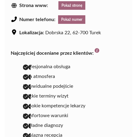
Strona www:
Pokaż stronę
Numer telefonu:
Pokaż numer
Lokalizacja:
Dobrska 22, 62-700 Turek
Najczęściej doceniane przez klientów:
profesjonalna obsługa
miła atmosfera
indywidualne podejście
krótkie terminy wizyt
wysokie kompetencje lekarzy
komfortowe warunki
dokładne diagnozy
przyjazna recepcja