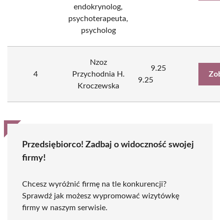
endokrynolog,
psychoterapeuta,
psycholog
Nzoz
9.25
4
Przychodnia H.
Zo
9.25
Kroczewska
Przedsiębiorco! Zadbaj o widoczność swojej
firmy!
Chcesz wyróżnić firmę na tle konkurencji?
Sprawdź jak możesz wypromować wizytówkę
firmy w naszym serwisie.