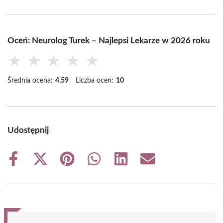
Oceń: Neurolog Turek – Najlepsi Lekarze w 2026 roku
★
★
★
★
★
Średnia ocena:
4.59
Liczba ocen:
10
Udostępnij
Share
Share
Share
Share
Share
Share
on
on
on
on
on
on
Facebook
X
Pinterest
WhatsApp
LinkedIn
Email
(Twitter)