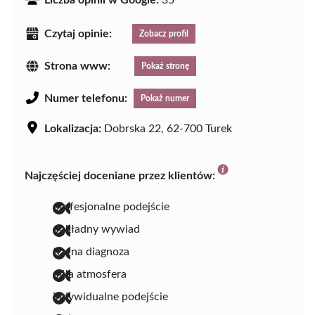
Liczba opinii w Google:
35
Czytaj opinie:
Zobacz profil
Strona www:
Pokaż stronę
Numer telefonu:
Pokaż numer
Lokalizacja:
Dobrska 22, 62-700 Turek
Najczęściej doceniane przez klientów:
profesjonalne podejście
dokładny wywiad
trafna diagnoza
miła atmosfera
indywidualne podejście