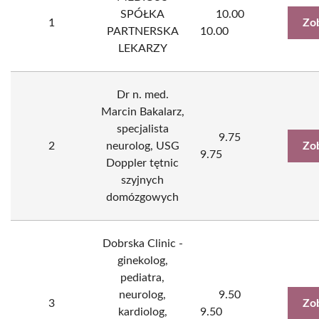
SPÓŁKA
10.00
1
Zo
PARTNERSKA
10.00
LEKARZY
Dr n. med.
Marcin Bakalarz,
specjalista
9.75
2
neurolog, USG
Zo
9.75
Doppler tętnic
szyjnych
domózgowych
Dobrska Clinic -
ginekolog,
pediatra,
neurolog,
9.50
3
Zo
kardiolog,
9.50