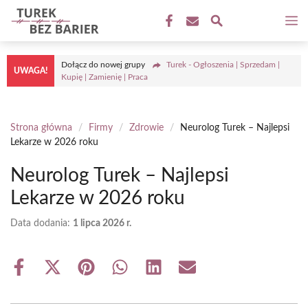
Przejdź
M
do
treści
Dołącz do nowej grupy
Turek - Ogłoszenia | Sprzedam |
UWAGA!
Kupię | Zamienię | Praca
Strona główna
/
Firmy
/
Zdrowie
/
Neurolog Turek – Najlepsi
Lekarze w 2026 roku
Neurolog Turek – Najlepsi
Lekarze w 2026 roku
Data dodania:
1 lipca 2026 r.
Share
Share
Share
Share
Share
Share
on
on
on
on
on
on
Facebook
X
Pinterest
WhatsApp
LinkedIn
Email
(Twitter)