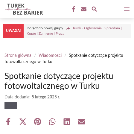
Przejdź
M
do
treści
Dołącz do nowej grupy
Turek - Ogłoszenia | Sprzedam |
UWAGA!
Kupię | Zamienię | Praca
Strona główna
/
Wiadomości
/
Spotkanie dotyczące projektu
fotowoltaicznego w Turku
Spotkanie dotyczące projektu
fotowoltaicznego w Turku
Data dodania:
5 lutego 2025 r.
Share
Share
Share
Share
Share
Share
on
on
on
on
on
on
Facebook
X
Pinterest
WhatsApp
LinkedIn
Email