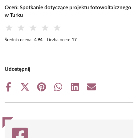
Oceń: Spotkanie dotyczące projektu fotowoltaicznego
w Turku
★
★
★
★
★
Średnia ocena:
4.94
Liczba ocen:
17
Udostępnij
Share
Share
Share
Share
Share
Share
on
on
on
on
on
on
Facebook
X
Pinterest
WhatsApp
LinkedIn
Email
(Twitter)