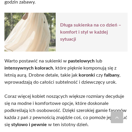
godzin zabawy.
Długa sukienka na co dzień –
komfort i styl w każdej
sytuacji
Warto postawić na sukienki w
pastelowych
lub
intensywnych kolorach
, które pięknie komponują się z
letnią aurą. Drobne detale, takie jak
koronki
czy
falbany
,
wprowadzają do całości subtelność i dziewczęcy urok.
Coraz więcej kobiet noszących większe rozmiary decyduje
się na modne i komfortowe opcje, które doskonale
podkreślają ich osobowość. Dzięki szerokiej gamie fasonów
każda z pań z pewnością znajdzie coś, co pomoże jej poczuć
się
stylowo i pewnie
w ten istotny dzień.