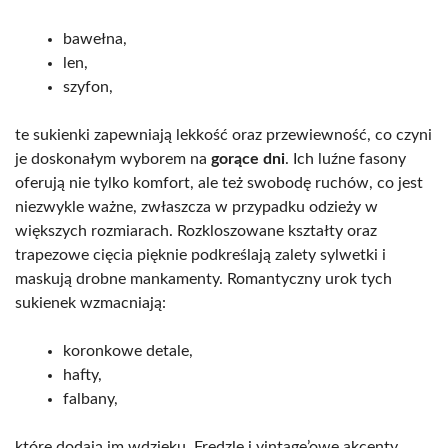
bawełna,
len,
szyfon,
te sukienki zapewniają lekkość oraz przewiewność, co czyni
je doskonałym wyborem na
gorące dni
. Ich luźne fasony
oferują nie tylko komfort, ale też swobodę ruchów, co jest
niezwykle ważne, zwłaszcza w przypadku odzieży w
większych rozmiarach. Rozkloszowane kształty oraz
trapezowe cięcia pięknie podkreślają zalety sylwetki i
maskują drobne mankamenty. Romantyczny urok tych
sukienek wzmacniają:
koronkowe detale,
hafty,
falbany,
które dodają im wdzięku. Frędzle i vintage’owe akcenty