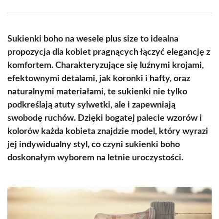
Facebook
X
Pinterest
WhatsApp
LinkedIn
Email
(Twitter)
Sukienki boho na wesele plus size to idealna
propozycja dla kobiet pragnących łączyć elegancję z
komfortem. Charakteryzujące się luźnymi krojami,
efektownymi detalami, jak koronki i hafty, oraz
naturalnymi materiałami, te sukienki nie tylko
podkreślają atuty sylwetki, ale i zapewniają
swobodę ruchów. Dzięki bogatej palecie wzorów i
kolorów każda kobieta znajdzie model, który wyrazi
jej indywidualny styl, co czyni sukienki boho
doskonałym wyborem na letnie uroczystości.