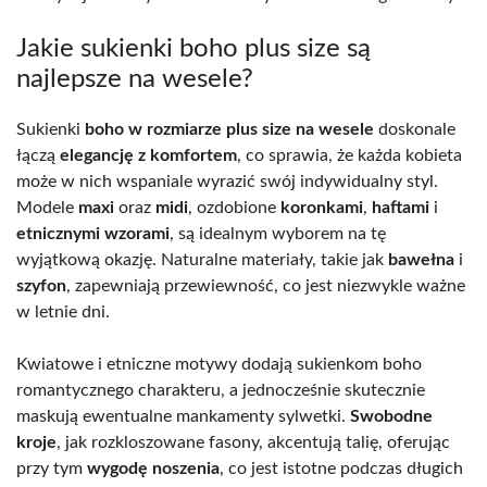
Jakie sukienki boho plus size są
najlepsze na wesele?
Sukienki
boho w rozmiarze plus size na wesele
doskonale
łączą
elegancję z komfortem
, co sprawia, że każda kobieta
może w nich wspaniale wyrazić swój indywidualny styl.
Modele
maxi
oraz
midi
, ozdobione
koronkami
,
haftami
i
etnicznymi wzorami
, są idealnym wyborem na tę
wyjątkową okazję. Naturalne materiały, takie jak
bawełna
i
szyfon
, zapewniają przewiewność, co jest niezwykle ważne
w letnie dni.
Kwiatowe i etniczne motywy dodają sukienkom boho
romantycznego charakteru, a jednocześnie skutecznie
maskują ewentualne mankamenty sylwetki.
Swobodne
kroje
, jak rozkloszowane fasony, akcentują talię, oferując
przy tym
wygodę noszenia
, co jest istotne podczas długich