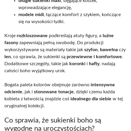
długie sukienki maxi
, sięgające kostek,
wprowadzające elegancję,
modele midi
, łączące komfort z szykiem, kończące
się na wysokości łydki.
Kroje
rozkloszowane
podkreślają atuty figury, a
luźne
fasony
zapewniają pełną swobodę. Do produkcji
wykorzystywane są materiały takie jak
szyfon
,
bawełna
czy
len
, co sprawia, że sukienki są
przewiewne i komfortowe
.
Dodatkowe szczegóły, takie jak
koronki
i
hafty
, nadają
całości boho wyjątkowy urok.
Bogata paleta kolorów obejmuje zarówno
intensywne
odcienie
, jak i
stonowane tonacje
, dzięki czemu każda
kobieta z łatwością znajdzie coś
idealnego dla siebie
w tej
oryginalnej kolekcji.
Co sprawia, że sukienki boho są
wygodne na uroczystościach?