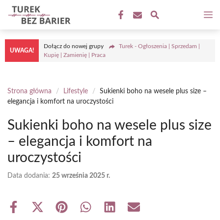
Przejdź
M
do
treści
Dołącz do nowej grupy
Turek - Ogłoszenia | Sprzedam |
UWAGA!
Kupię | Zamienię | Praca
Strona główna
/
Lifestyle
/
Sukienki boho na wesele plus size –
elegancja i komfort na uroczystości
Sukienki boho na wesele plus size
– elegancja i komfort na
uroczystości
Data dodania:
25 września 2025 r.
Share
Share
Share
Share
Share
Share
on
on
on
on
on
on