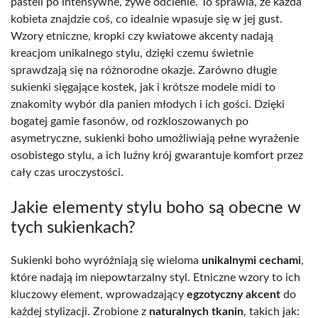
pasteli po intensywne, żywe odcienie. To sprawia, że każda
kobieta znajdzie coś, co idealnie wpasuje się w jej gust.
Wzory etniczne, kropki czy kwiatowe akcenty nadają
kreacjom unikalnego stylu, dzięki czemu świetnie
sprawdzają się na różnorodne okazje. Zarówno długie
sukienki sięgające kostek, jak i krótsze modele midi to
znakomity wybór dla panien młodych i ich gości. Dzięki
bogatej gamie fasonów, od rozkloszowanych po
asymetryczne, sukienki boho umożliwiają pełne wyrażenie
osobistego stylu, a ich luźny krój gwarantuje komfort przez
cały czas uroczystości.
Jakie elementy stylu boho są obecne w
tych sukienkach?
Sukienki boho wyróżniają się wieloma
unikalnymi cechami
,
które nadają im niepowtarzalny styl. Etniczne wzory to ich
kluczowy element, wprowadzający
egzotyczny akcent
do
każdej stylizacji. Zrobione z
naturalnych tkanin
, takich jak: