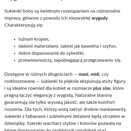
Sukienki boho są świetnym rozwiązaniem na różnorodne
imprezy, głównie z powodu ich niezwykłej
wygody
.
Charakteryzują się:
luźnym krojem,
lekkimi materiałami, takimi jak bawełna i szyfon,
dobre dopasowanie do sylwetki,
przewiewnością, zapobiegającą przegrzewaniu się.
Dostępne w różnych długościach —
maxi
,
midi
, czy
rozkloszowane — sukienki te pięknie eksponują atuty figury
i są idealne również dla kobiet w rozmiarze
plus size
, które
pragną łączyć elegancję z wygodą. Naturalne tkaniny
gwarantują nie tylko wysoką jakość, ale także komfort
noszenia. Dla tych, którzy wolą zakryć drobne mankamenty,
sukienki z falbanami i subtelnymi detalami będą strzałem w
dziesiątkę. Szeroki wachlarz stylów i kolorów pozwala na
łatwe dopasowanie do osobistych upodobań oraz