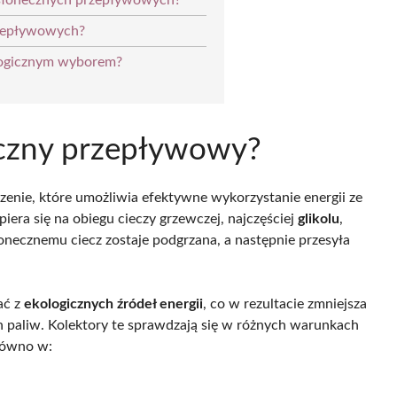
 słonecznych przepływowych?
rzepływowych?
ologicznym wyborem?
neczny przepływowy?
enie, które umożliwia efektywne wykorzystanie energii ze
era się na obiegu cieczy grzewczej, najczęściej
glikolu
,
onecznemu ciecz zostaje podgrzana, a następnie przesyła
ać z
ekologicznych źródeł energii
, co w rezultacie zmniejsza
 paliw. Kolektory te sprawdzają się w różnych warunkach
równo w: