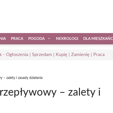
NIA
PRACA
POGODA
NEKROLOGI
DLA MIESZKAŃ
k - Ogłoszenia | Sprzedam | Kupię | Zamienię | Praca
 – zalety i zasady działania
rzepływowy – zalety i