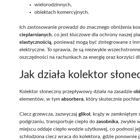
wielorodzinnych,
obiektach komercyjnych.
Ich zastosowanie prowadzi do znacznego obniżenia kosz
cieplarnianych
, co jest kluczowe dla ochrony naszej pl
elastycznością
, ponieważ mogą być zintegrowane z inny
elektryczne. To sprawia, że są niezwykle wszechstronne
oszczędności na rachunkach za energię oraz korzyści d
Jak działa kolektor sło
Kolektor słoneczny przepływowy działa na zasadzie
ob
elementów, w tym
absorbera
, który skutecznie pochła
Ciecz grzewcza, zazwyczaj
glikol
, krąży w zamkniętym 
podgrzaniu, transportuje ciepło do
zasobnika
, zwykle
miejscu oddaje ciepło wodzie użytkowej, co podnosi j
schłodzona ciecz wraca do kolektora, gdzie ponownie 