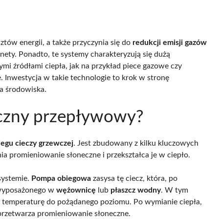
tów energii, a także przyczynia się do
redukcji emisji gazów
anety. Ponadto, te systemy charakteryzują się dużą
mi źródłami ciepła, jak na przykład piece gazowe czy
. Inwestycja w takie technologie to krok w stronę
la środowiska.
neczny przepływowy?
iegu cieczy grzewczej
. Jest zbudowany z kilku kluczowych
nia promieniowanie słoneczne i przekształca je w ciepło.
systemie.
Pompa obiegowa
zasysa tę ciecz, która, po
 wyposażonego w
wężownicę
lub
płaszcz wodny
. W tym
ej temperaturę do pożądanego poziomu. Po wymianie ciepła,
przetwarza promieniowanie słoneczne.