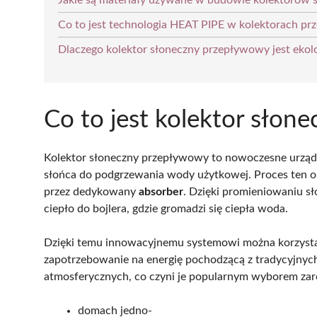
Jakie są materiały używane w budowie kolektorów
Co to jest technologia HEAT PIPE w kolektorach p
Dlaczego kolektor słoneczny przepływowy jest ek
Co to jest kolektor sło
Kolektor słoneczny przepływowy to nowoczesne urządz
słońca do podgrzewania wody użytkowej. Proces ten opi
przez dedykowany
absorber
. Dzięki promieniowaniu sł
ciepło do bojlera, gdzie gromadzi się ciepła woda.
Dzięki temu innowacyjnemu systemowi można korzyst
zapotrzebowanie na energię pochodzącą z tradycyjnych
atmosferycznych, co czyni je popularnym wyborem za
domach jedno-