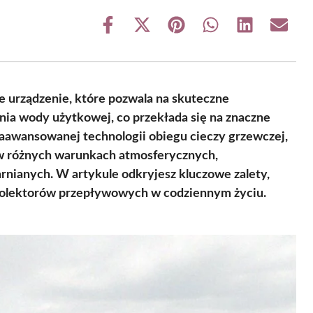
Share
Share
Share
Share
Share
Share
on
on
on
on
on
on
Facebook
X
Pinterest
WhatsApp
LinkedIn
Email
(Twitter)
 urządzenie, które pozwala na skuteczne
nia wody użytkowej, co przekłada się na znaczne
zaawansowanej technologii obiegu cieczy grzewczej,
 w różnych warunkach atmosferycznych,
arnianych. W artykule odkryjesz kluczowe zalety,
 kolektorów przepływowych w codziennym życiu.