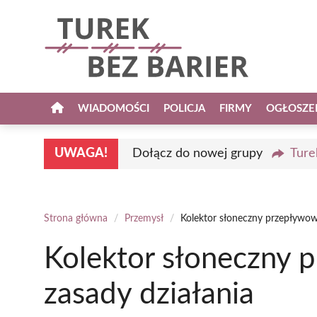
Przejdź
do
treści
WIADOMOŚCI
POLICJA
FIRMY
OGŁOSZE
UWAGA!
Dołącz do nowej grupy
Ture
Strona główna
/
Przemysł
/
Kolektor słoneczny przepływowy
Kolektor słoneczny p
zasady działania