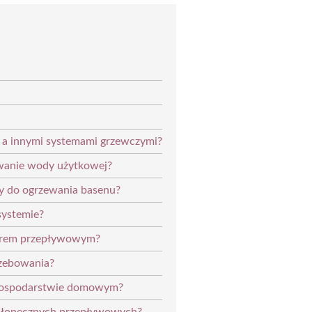
i a innymi systemami grzewczymi?
ewanie wody użytkowej?
y do ogrzewania basenu?
systemie?
torem przepływowym?
rzebowania?
w gospodarstwie domowym?