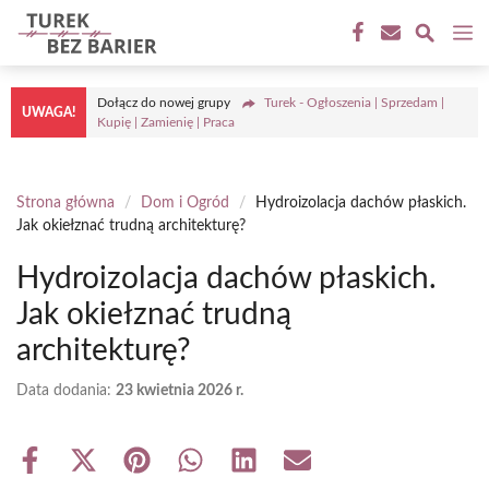
Przejdź
M
do
treści
Dołącz do nowej grupy
Turek - Ogłoszenia | Sprzedam |
UWAGA!
Kupię | Zamienię | Praca
Strona główna
/
Dom i Ogród
/
Hydroizolacja dachów płaskich.
Jak okiełznać trudną architekturę?
Hydroizolacja dachów płaskich.
Jak okiełznać trudną
architekturę?
Data dodania:
23 kwietnia 2026 r.
Share
Share
Share
Share
Share
Share
on
on
on
on
on
on