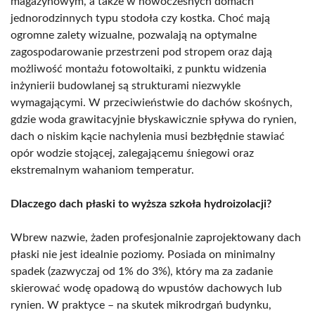
magazynowym, a także w nowoczesnych domach
jednorodzinnych typu stodoła czy kostka. Choć mają
ogromne zalety wizualne, pozwalają na optymalne
zagospodarowanie przestrzeni pod stropem oraz dają
możliwość montażu fotowoltaiki, z punktu widzenia
inżynierii budowlanej są strukturami niezwykle
wymagającymi. W przeciwieństwie do dachów skośnych,
gdzie woda grawitacyjnie błyskawicznie spływa do rynien,
dach o niskim kącie nachylenia musi bezbłędnie stawiać
opór wodzie stojącej, zalegającemu śniegowi oraz
ekstremalnym wahaniom temperatur.
Dlaczego dach płaski to wyższa szkoła hydroizolacji?
Wbrew nazwie, żaden profesjonalnie zaprojektowany dach
płaski nie jest idealnie poziomy. Posiada on minimalny
spadek (zazwyczaj od 1% do 3%), który ma za zadanie
skierować wodę opadową do wpustów dachowych lub
rynien. W praktyce – na skutek mikrodrgań budynku,