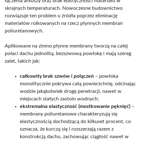
łączenia arkuszy oraz brak elastyczności materiału w
skrajnych temperaturach. Nowoczesne budownictwo
rozwiązuje ten problem u źródła poprzez eliminację
materiałów rolkowanych na rzecz płynnych membran
poliuretanowych.
Aplikowane na zimno płynne membrany tworzą na całej
połaci dachu jednolitą, bezszwową powłokę i mają szereg
zalet, takich jak:
całkowity brak szwów i połączeń
– powłoka
monolitycznie pokrywa całą powierzchnię, odcinając
wodzie jakąkolwiek drogę penetracji, nawet w
miejscach stałych zastoin wodnych;
ekstremalna elastyczność (mostkowanie pęknięć)
–
membrany poliuretanowe charakteryzują się
elastycznością dochodzącą do kilkuset procent, co
oznacza, że kurczą się i rozszerzają razem z
konstrukcją dachu, zachowując ciągłość nawet w