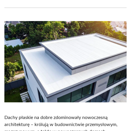
Facebook
X
Pinterest
WhatsApp
LinkedIn
Email
(Twitter)
Dachy płaskie na dobre zdominowały nowoczesną
architekturę – królują w budownictwie przemysłowym,