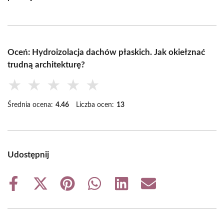
Oceń: Hydroizolacja dachów płaskich. Jak okiełznać
trudną architekturę?
★
★
★
★
★
Średnia ocena:
4.46
Liczba ocen:
13
Udostępnij
Share
Share
Share
Share
Share
Share
on
on
on
on
on
on
Facebook
X
Pinterest
WhatsApp
LinkedIn
Email
(Twitter)