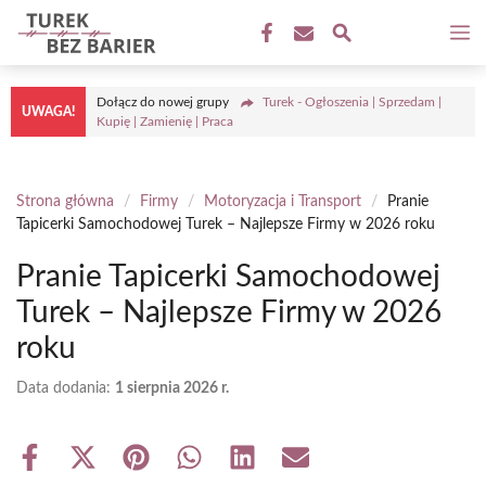
Przejdź
M
do
treści
Dołącz do nowej grupy
Turek - Ogłoszenia | Sprzedam |
UWAGA!
Kupię | Zamienię | Praca
Strona główna
/
Firmy
/
Motoryzacja i Transport
/
Pranie
Tapicerki Samochodowej Turek – Najlepsze Firmy w 2026 roku
Pranie Tapicerki Samochodowej
Turek – Najlepsze Firmy w 2026
roku
Data dodania:
1 sierpnia 2026 r.
Share
Share
Share
Share
Share
Share
on
on
on
on
on
on