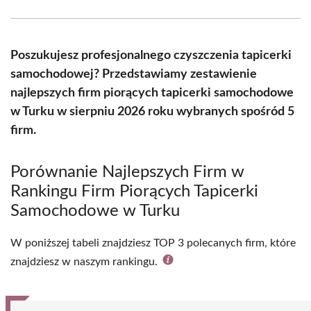
Facebook
X
Pinterest
WhatsApp
LinkedIn
Email
(Twitter)
Poszukujesz profesjonalnego czyszczenia tapicerki
samochodowej? Przedstawiamy zestawienie
najlepszych firm piorących tapicerki samochodowe
w Turku w sierpniu 2026 roku wybranych spośród 5
firm.
Porównanie Najlepszych Firm w
Rankingu Firm Piorących Tapicerki
Samochodowe w Turku
W poniższej tabeli znajdziesz TOP 3 polecanych firm, które
znajdziesz w naszym rankingu.