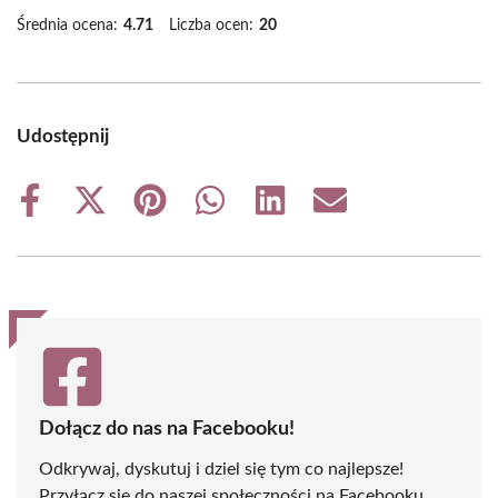
Średnia ocena:
4.71
Liczba ocen:
20
Udostępnij
Share
Share
Share
Share
Share
Share
on
on
on
on
on
on
Facebook
X
Pinterest
WhatsApp
LinkedIn
Email
(Twitter)
Dołącz do nas na Facebooku!
Odkrywaj, dyskutuj i dziel się tym co najlepsze!
Przyłącz się do naszej społeczności na Facebooku,