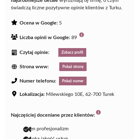
najdrobniejsze detale
wyróżniają tę firmę, o czym
świadczą liczne pozytywne opinie klientów z Turku.
Ocena w Google:
5
Liczba opinii w Google:
89
Czytaj opinie:
Zobacz profil
Strona www:
Pokaż stronę
Numer telefonu:
Pokaż numer
Lokalizacja:
Milewskiego 10E, 62-700 Turek
Najczęściej doceniane przez klientów:
pełen profesjonalizm
wysoka jakość usług