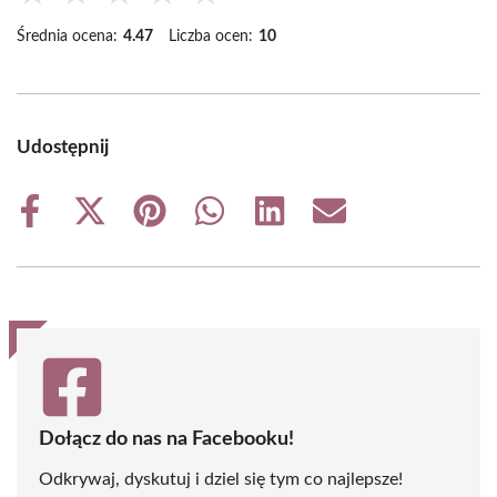
Średnia ocena:
4.47
Liczba ocen:
10
Udostępnij
Share
Share
Share
Share
Share
Share
on
on
on
on
on
on
Facebook
X
Pinterest
WhatsApp
LinkedIn
Email
(Twitter)
Dołącz do nas na Facebooku!
Odkrywaj, dyskutuj i dziel się tym co najlepsze!