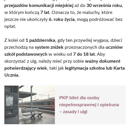
przejazdów komunikacji miejskiej
aż do
30 września roku
,
w którym kończą
7 lat
. Oznacza to, że maluchy, które
jeszcze nie ukończyły
6. roku życia
, mogą podróżować bez
opłat.
Z kolei od
1 października
, gdy ten przywilej wygasa, dzieci
przechodzą na
system zniżek
przeznaczonych dla
uczniów
szkół podstawowych
w wieku od
7 do 18 lat
. Aby
skorzystać z ulg, należy mieć przy sobie
ważny dokument
potwierdzający wiek
, taki jak
legitymacja szkolna lub Karta
Ucznia
.
PKP bilet dla osoby
niepełnosprawnej i opiekuna
– zasady i ulgi