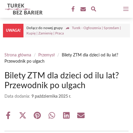
Przejdź
M
do
treści
Dołącz do nowej grupy
Turek - Ogłoszenia | Sprzedam |
UWAGA!
Kupię | Zamienię | Praca
Strona główna
/
Przemysł
/
Bilety ZTM dla dzieci od ilu lat?
Przewodnik po ulgach
Bilety ZTM dla dzieci od ilu lat?
Przewodnik po ulgach
Data dodania:
9 października 2025 r.
Share
Share
Share
Share
Share
Share
on
on
on
on
on
on
Facebook
X
Pinterest
WhatsApp
LinkedIn
Email
(Twitter)