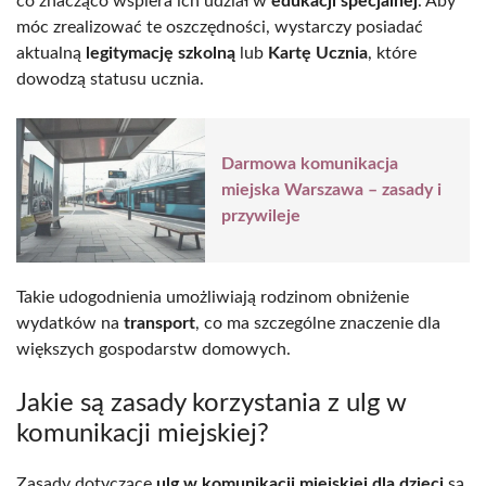
co znacząco wspiera ich udział w
edukacji specjalnej
. Aby
móc zrealizować te oszczędności, wystarczy posiadać
aktualną
legitymację szkolną
lub
Kartę Ucznia
, które
dowodzą statusu ucznia.
Darmowa komunikacja
miejska Warszawa – zasady i
przywileje
Takie udogodnienia umożliwiają rodzinom obniżenie
wydatków na
transport
, co ma szczególne znaczenie dla
większych gospodarstw domowych.
Jakie są zasady korzystania z ulg w
komunikacji miejskiej?
Zasady dotyczące
ulg w komunikacji miejskiej dla dzieci
są